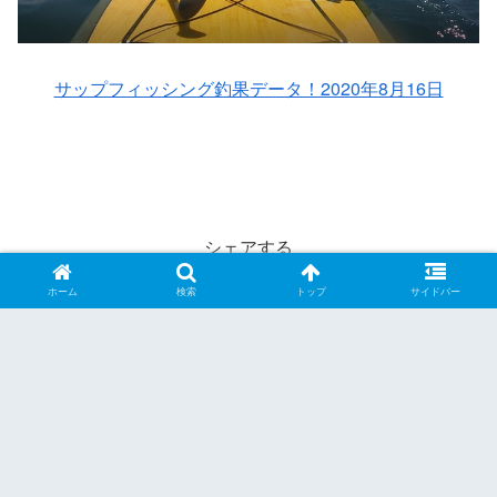
サップフィッシング釣果データ！2020年8月16日
シェアする
Twitter
Facebook
はてブ
LINE
ホーム
検索
トップ
サイドバー
マッキー・ロークをフォローする